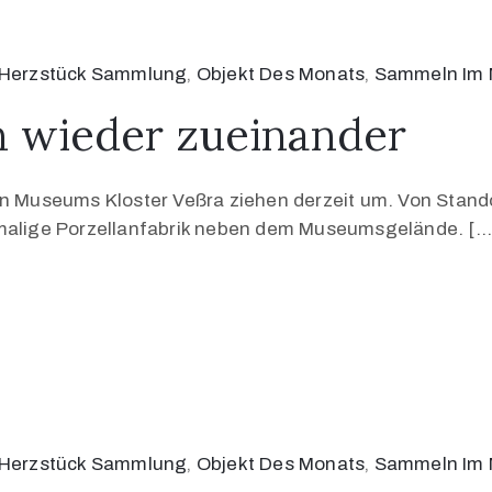
Herzstück Sammlung
‚
Objekt Des Monats
‚
Sammeln Im
n wieder zueinander
useums Kloster Veßra ziehen derzeit um. Von Standort
emalige Porzellanfabrik neben dem Museumsgelände. […
Herzstück Sammlung
‚
Objekt Des Monats
‚
Sammeln Im