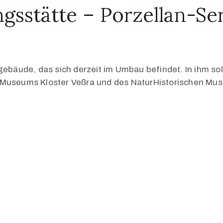
gsstätte – Porzellan-Ser
kgebäude, das sich derzeit im Umbau befindet. In ihm s
useums Kloster Veßra und des NaturHistorischen Mu