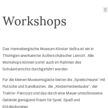
Workshops
Das
Museum
Angebote
des
Museums
Das Hennebergische Museum Kloster Veßra ist ein in
Sonderausstellungen
Thüringen anerkannter Außerschulischer Lernort. Alle
Sammlung
Workshops können somit auch im Rahmen des
Blog
Schulunterrichts durchgeführt werden.
Öffnungszeiten
Für die kleinen Museumsgäste bieten die „Spielscheune“ mit
und Preise
Rutsche und Sandkasten, die „Kindermedienlaube“, der
Traktor-Parcours und das durch eine Mauer umschlossene
Gelände genügend Raum für Spiel, Spaß und
Entdeckungen.