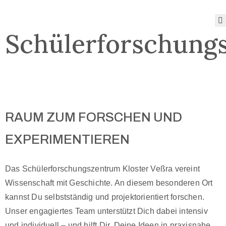
Schülerforschung
Das
Museum
Angebote
des
Museums
Sonderausstellungen
RAUM ZUM FORSCHEN UND
Sammlung
EXPERIMENTIEREN
Blog
Öffnungszeiten
und Preise
Das Schülerforschungszentrum Kloster Veßra vereint
Wissenschaft mit Geschichte. An diesem besonderen Ort
kannst Du selbstständig und projektorientiert forschen.
Unser engagiertes Team unterstützt Dich dabei intensiv
und individuell – und hilft Dir, Deine Ideen in praxisnahe