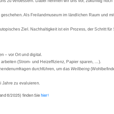
ns zu verbessern. Dabei nehmen wir uns vor, zukünftig noch 
hen geschehen. Als Freilandmuseum im ländlichen Raum und mit
opisches Ziel. Nachhaltigkeit ist ein Prozess, der Schritt fü
 – vor Ort und digital.
 arbeiten (Strom- und Heizeffizienz,
Papier sparen, …).
chendenumfragen durchführen, um das
Wellbeing
(Wohlbefinde
 Jahre zu evaluieren.
and 6/2025) finden Sie
hier!