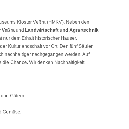
n Museums Kloster Veßra (HMKV). Neben den
r Veßra
und
Landwirtschaft und Agrartechnik
 nur dem Erhalt historischer Häuser,
r Kulturlandschaft vor Ort. Den fünf Säulen
och nachhaltiger nachgegangen werden. Auf
e die Chance. Wir denken Nachhaltigkeit
 und Gütern.
nd Gemüse.