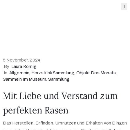
Das
Museum
Angebote
5 November, 2024
des
By
Laura Körnig
Museums
In
Allgemein
‚
Herzstück Sammlung
‚
Objekt Des Monats
‚
Sammeln Im Museum
‚
Sammlung
Sonderausstellungen
Mit Liebe und Verstand zum
Sammlung
perfekten Rasen
Blog
Das Herstellen, Erfinden, Umnutzen und Erhalten von Dingen