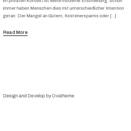
im privaten Kontext ist keine moderne Erscheinung. Schon
immer haben Menschen dies mit unterschiedlicher Intention
Öffnungszeiten
getan: Der Mangel an Gütern, Kostenersparnis oder […]
und Preise
Read More
Design and Develop by Ovatheme