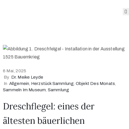
Das
Museum
Angebote
des
Museums
Sonderausstellungen
6 Mai, 2025
Sammlung
By
Dr. Meike Leyde
Blog
In
Allgemein
‚
Herzstück Sammlung
‚
Objekt Des Monats
‚
Öffnungszeiten
Sammeln Im Museum
‚
Sammlung
und Preise
Dreschflegel: eines der
ältesten bäuerlichen