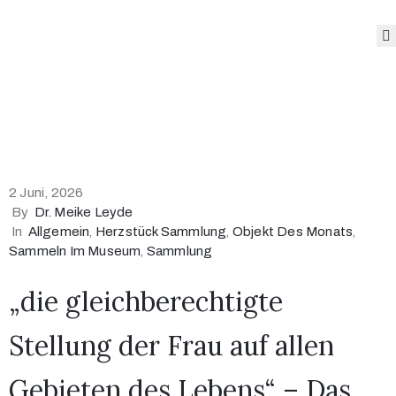
Das
Museum
Angebote
des
Museums
2 Juni, 2026
Sonderausstellungen
By
Dr. Meike Leyde
Sammlung
In
Allgemein
‚
Herzstück Sammlung
‚
Objekt Des Monats
‚
Blog
Sammeln Im Museum
‚
Sammlung
Öffnungszeiten
„die gleichberechtigte
und Preise
Stellung der Frau auf allen
Gebieten des Lebens“ – Das