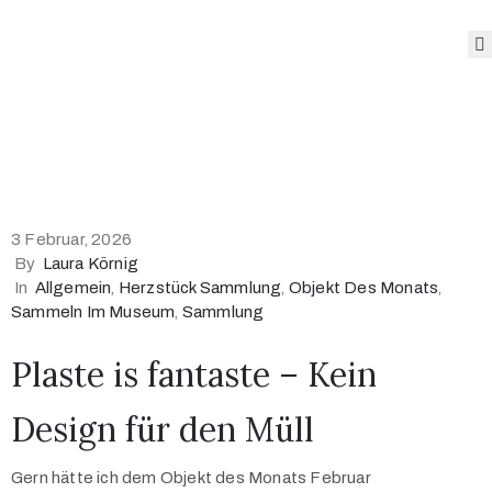
Das
Museum
Angebote
des
Museums
3 Februar, 2026
Sonderausstellungen
By
Laura Körnig
Sammlung
In
Allgemein
‚
Herzstück Sammlung
‚
Objekt Des Monats
‚
Blog
Sammeln Im Museum
‚
Sammlung
Öffnungszeiten
Plaste is fantaste – Kein
und Preise
Design für den Müll
Gern hätte ich dem Objekt des Monats Februar